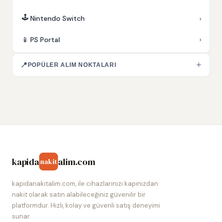
🕹️
›
Nintendo Switch
›
📱
PS Portal
+
📍
POPÜLER ALIM NOKTALARI
kapida
alim.com
nakit
kapidanakitalim.com, ile cihazlarınızı kapınızdan
nakit olarak satın alabileceğiniz güvenilir bir
platformdur. Hızlı, kolay ve güvenli satış deneyimi
sunar.