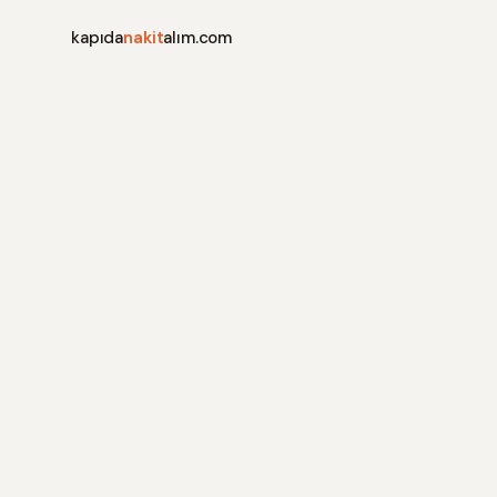
kapıda
nakit
alım.com