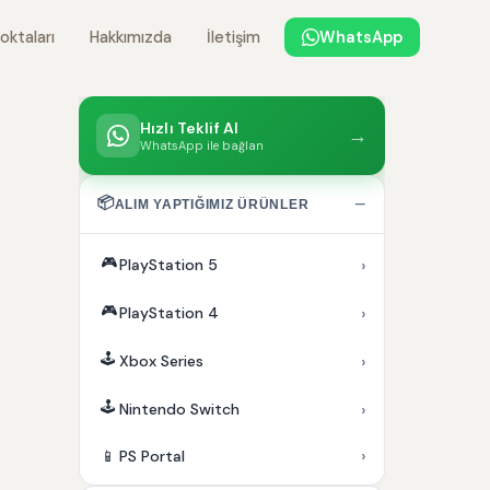
oktaları
Hakkımızda
İletişim
WhatsApp
Hızlı Teklif Al
→
WhatsApp ile bağlan
📦
−
ALIM YAPTIĞIMIZ ÜRÜNLER
🎮
›
PlayStation 5
🎮
›
PlayStation 4
🕹️
›
Xbox Series
🕹️
›
Nintendo Switch
›
📱
PS Portal