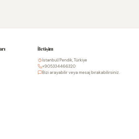
arı
İletişim
İstanbul/Pendik, Türkiye
+905334466320
Bizi arayabilir veya mesaj bırakabilirsiniz.