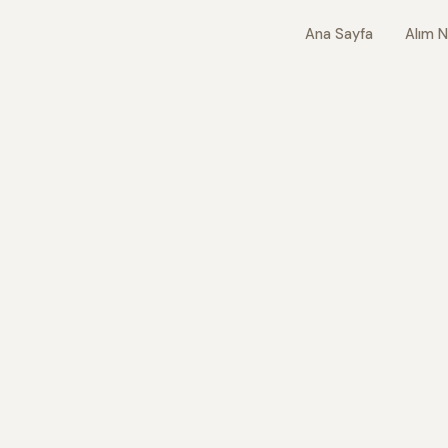
Ana Sayfa
Alım N