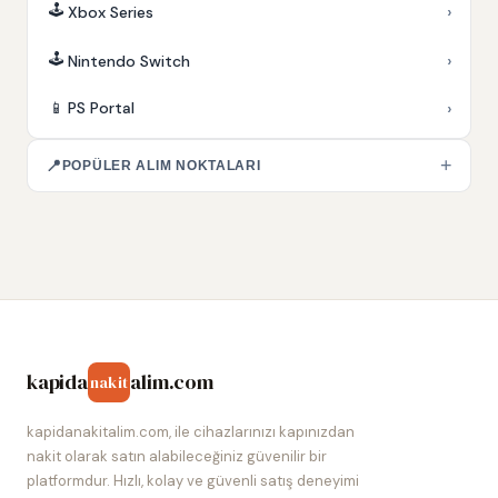
🕹️
›
Xbox Series
🕹️
›
Nintendo Switch
›
📱
PS Portal
+
📍
POPÜLER ALIM NOKTALARI
kapida
alim.com
nakit
kapidanakitalim.com, ile cihazlarınızı kapınızdan
nakit olarak satın alabileceğiniz güvenilir bir
platformdur. Hızlı, kolay ve güvenli satış deneyimi