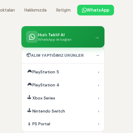
oktaları
Hakkımızda
İletişim
WhatsApp
Hızlı Teklif Al
→
WhatsApp ile bağlan
📦
−
ALIM YAPTIĞIMIZ ÜRÜNLER
🎮
›
PlayStation 5
🎮
›
PlayStation 4
🕹️
›
Xbox Series
🕹️
›
Nintendo Switch
›
📱
PS Portal