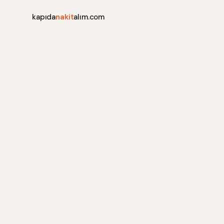
kapıda
nakit
alım.com