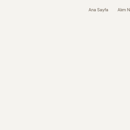
Ana Sayfa
Alım N