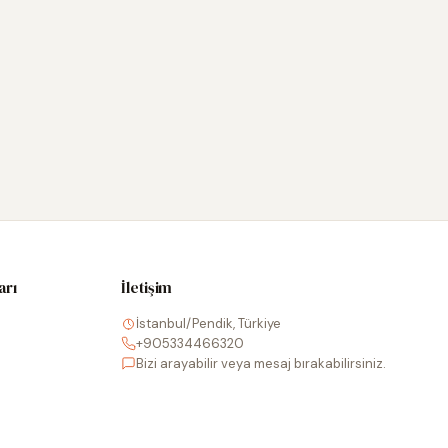
arı
İletişim
İstanbul/Pendik, Türkiye
+905334466320
Bizi arayabilir veya mesaj bırakabilirsiniz.