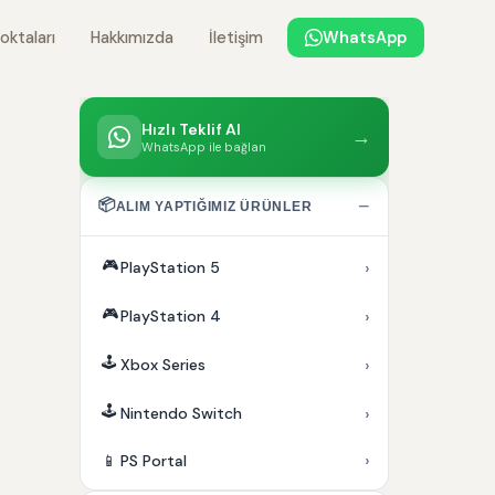
oktaları
Hakkımızda
İletişim
WhatsApp
Hızlı Teklif Al
→
WhatsApp ile bağlan
📦
−
ALIM YAPTIĞIMIZ ÜRÜNLER
🎮
›
PlayStation 5
🎮
›
PlayStation 4
🕹️
›
Xbox Series
🕹️
›
Nintendo Switch
›
📱
PS Portal