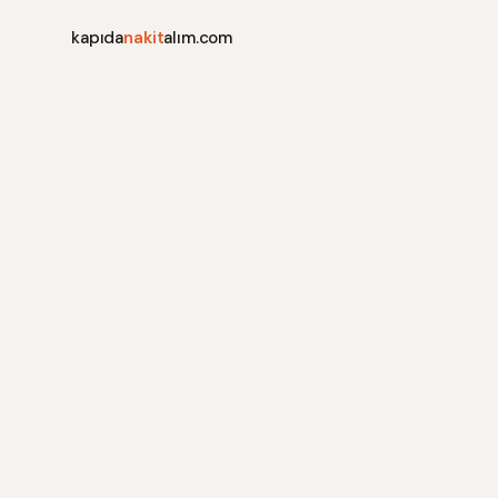
kapıda
nakit
alım.com