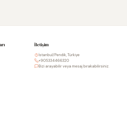
arı
İletişim
İstanbul/Pendik, Türkiye
+905334466320
Bizi arayabilir veya mesaj bırakabilirsiniz.