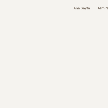
Ana Sayfa
Alım N