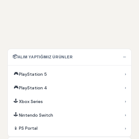
📦
−
ALIM YAPTIĞIMIZ ÜRÜNLER
🎮
›
PlayStation 5
🎮
›
PlayStation 4
🕹️
›
Xbox Series
🕹️
›
Nintendo Switch
›
📱
PS Portal