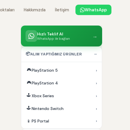
oktaları
Hakkımızda
İletişim
WhatsApp
Hızlı Teklif Al
→
WhatsApp ile bağlan
📦
−
ALIM YAPTIĞIMIZ ÜRÜNLER
🎮
›
PlayStation 5
🎮
›
PlayStation 4
🕹️
›
Xbox Series
🕹️
›
Nintendo Switch
›
📱
PS Portal