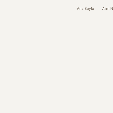
Ana Sayfa
Alım N