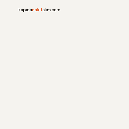
kapıda
nakit
alım.com