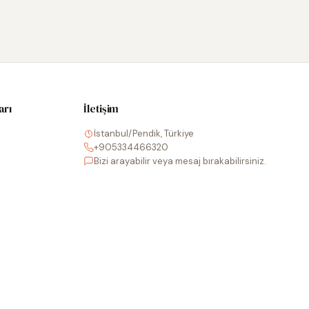
arı
İletişim
İstanbul/Pendik, Türkiye
+905334466320
Bizi arayabilir veya mesaj bırakabilirsiniz.