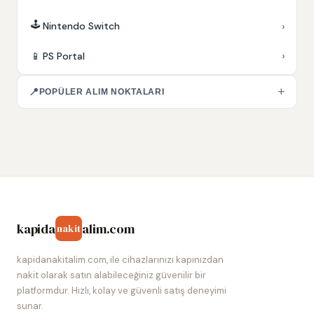
🕹️
›
Nintendo Switch
›
📱
PS Portal
+
📍
POPÜLER ALIM NOKTALARI
kapida
alim.com
nakit
kapidanakitalim.com, ile cihazlarınızı kapınızdan
nakit olarak satın alabileceğiniz güvenilir bir
platformdur. Hızlı, kolay ve güvenli satış deneyimi
sunar.