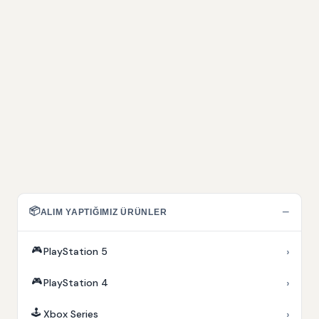
📦
−
ALIM YAPTIĞIMIZ ÜRÜNLER
🎮
›
PlayStation 5
🎮
›
PlayStation 4
🕹️
›
Xbox Series