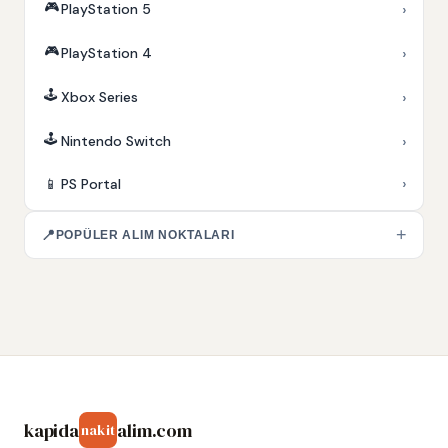
🎮
›
PlayStation 5
🎮
›
PlayStation 4
🕹️
›
Xbox Series
🕹️
›
Nintendo Switch
›
📱
PS Portal
+
📍
POPÜLER ALIM NOKTALARI
kapida
alim.com
nakit