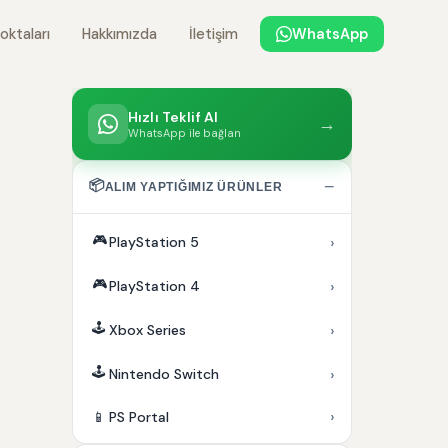
oktaları
Hakkımızda
İletişim
WhatsApp
Hızlı Teklif Al
→
WhatsApp ile bağlan
📦
−
ALIM YAPTIĞIMIZ ÜRÜNLER
🎮
›
PlayStation 5
🎮
›
PlayStation 4
🕹️
›
Xbox Series
🕹️
›
Nintendo Switch
›
📱
PS Portal