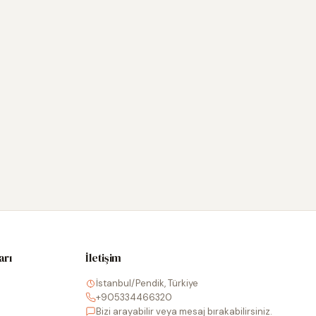
arı
İletişim
İstanbul/Pendik, Türkiye
+905334466320
Bizi arayabilir veya mesaj bırakabilirsiniz.