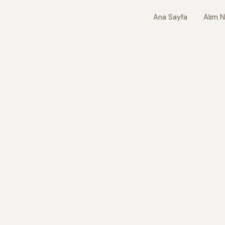
Ana Sayfa
Alım N