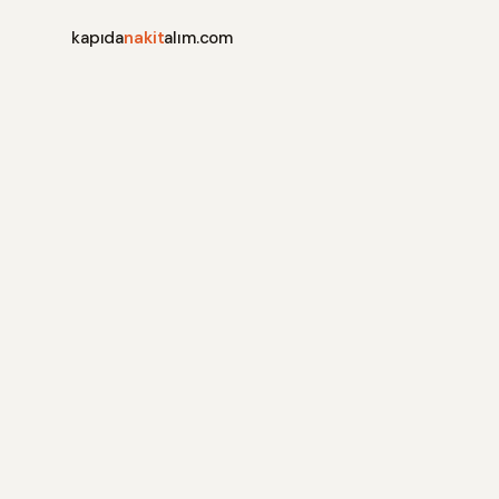
kapıda
nakit
alım.com