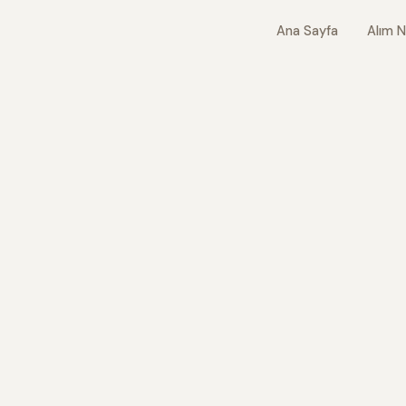
Ana Sayfa
Alım N