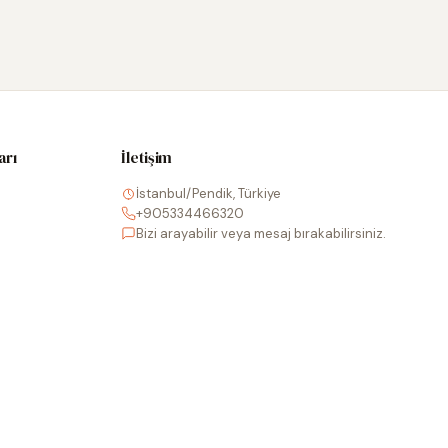
arı
İletişim
İstanbul/Pendik, Türkiye
+905334466320
Bizi arayabilir veya mesaj bırakabilirsiniz.