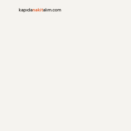
kapıda
nakit
alım.com