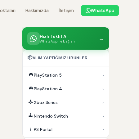
oktaları
Hakkımızda
İletişim
WhatsApp
Hızlı Teklif Al
→
WhatsApp ile bağlan
📦
−
ALIM YAPTIĞIMIZ ÜRÜNLER
🎮
›
PlayStation 5
🎮
›
PlayStation 4
🕹️
›
Xbox Series
🕹️
›
Nintendo Switch
›
📱
PS Portal