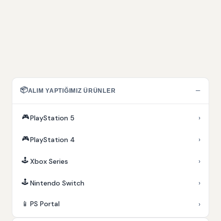
📦
−
ALIM YAPTIĞIMIZ ÜRÜNLER
🎮
›
PlayStation 5
🎮
›
PlayStation 4
🕹️
›
Xbox Series
🕹️
›
Nintendo Switch
›
📱
PS Portal