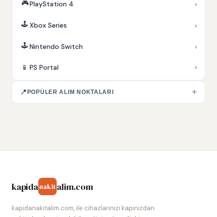
🎮
›
PlayStation 4
🕹️
›
Xbox Series
🕹️
›
Nintendo Switch
›
📱
PS Portal
+
📍
POPÜLER ALIM NOKTALARI
kapida
alim.com
nakit
kapidanakitalim.com, ile cihazlarınızı kapınızdan