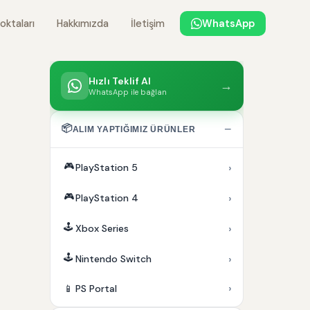
oktaları
Hakkımızda
İletişim
WhatsApp
Hızlı Teklif Al
→
WhatsApp ile bağlan
📦
−
ALIM YAPTIĞIMIZ ÜRÜNLER
🎮
›
PlayStation 5
🎮
›
PlayStation 4
🕹️
›
Xbox Series
🕹️
›
Nintendo Switch
›
📱
PS Portal