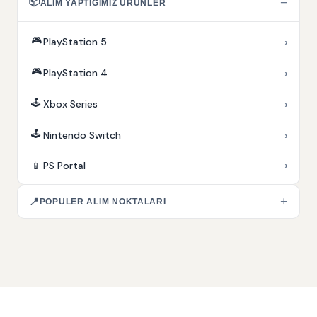
📦
−
ALIM YAPTIĞIMIZ ÜRÜNLER
🎮
›
PlayStation 5
🎮
›
PlayStation 4
🕹️
›
Xbox Series
🕹️
›
Nintendo Switch
›
📱
PS Portal
+
📍
POPÜLER ALIM NOKTALARI