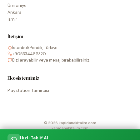
Ümraniye
Ankara
İzmir
İletişim
İstanbul/Pendik, Türkiye
+905334466320
Bizi arayabilir veya mesaj bırakabilirsiniz.
Ekosistemimiz
Playstation Tamircisi
©
2026
kapidanakitalim.com
kapidanakitalim.com
Sitede kullanılan tüm marka, logo ve görseller ilgili hak sahiplerine
Hızlı Teklif Al
aittir.