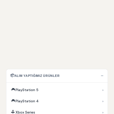
📦
−
ALIM YAPTIĞIMIZ ÜRÜNLER
🎮
›
PlayStation 5
🎮
›
PlayStation 4
🕹️
›
Xbox Series