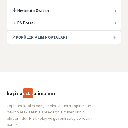
🕹️
›
Nintendo Switch
›
📱
PS Portal
+
📍
POPÜLER ALIM NOKTALARI
kapida
alim.com
nakit
kapidanakitalim.com, ile cihazlarınızı kapınızdan
nakit olarak satın alabileceğiniz güvenilir bir
platformdur. Hızlı, kolay ve güvenli satış deneyimi
sunar.