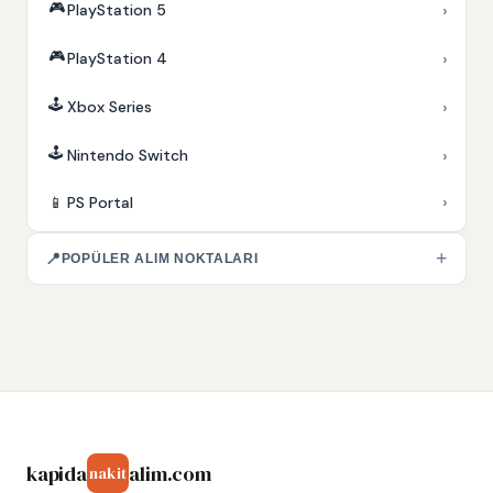
🎮
›
PlayStation 5
🎮
›
PlayStation 4
🕹️
›
Xbox Series
🕹️
›
Nintendo Switch
›
📱
PS Portal
+
📍
POPÜLER ALIM NOKTALARI
kapida
alim.com
nakit