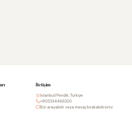
arı
İletişim
İstanbul/Pendik, Türkiye
+905334466320
Bizi arayabilir veya mesaj bırakabilirsiniz.