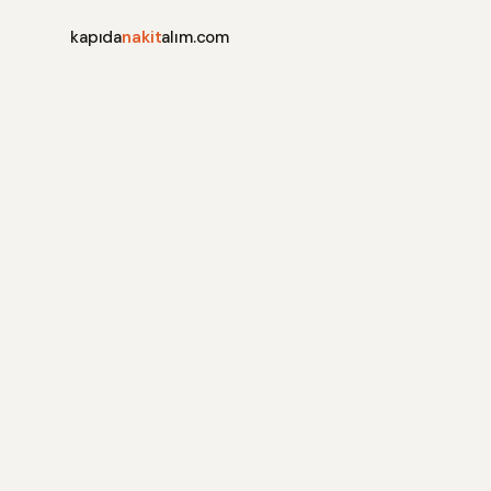
kapıda
nakit
alım.com