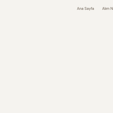
Ana Sayfa
Alım N