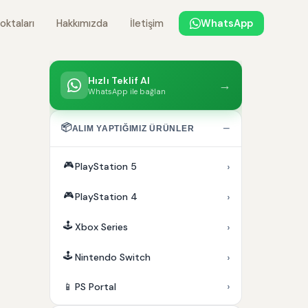
oktaları
Hakkımızda
İletişim
WhatsApp
Hızlı Teklif Al
→
WhatsApp ile bağlan
📦
−
ALIM YAPTIĞIMIZ ÜRÜNLER
🎮
›
PlayStation 5
🎮
›
PlayStation 4
🕹️
›
Xbox Series
🕹️
›
Nintendo Switch
›
📱
PS Portal