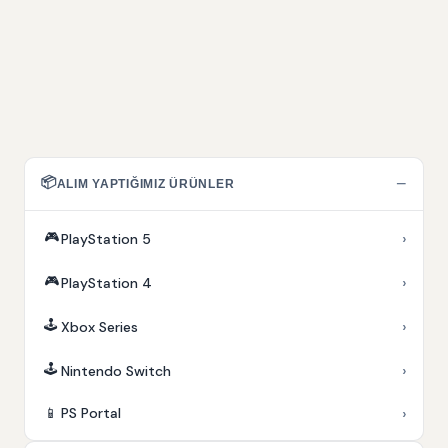
📦
−
ALIM YAPTIĞIMIZ ÜRÜNLER
🎮
›
PlayStation 5
🎮
›
PlayStation 4
🕹️
›
Xbox Series
🕹️
›
Nintendo Switch
›
📱
PS Portal