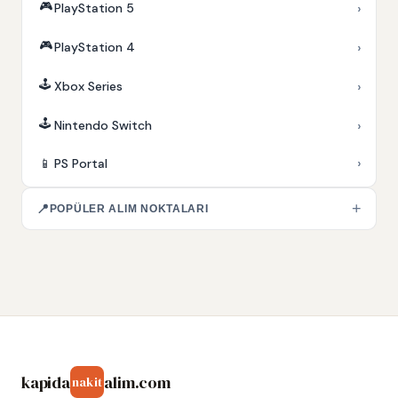
🎮
›
PlayStation 5
🎮
›
PlayStation 4
🕹️
›
Xbox Series
🕹️
›
Nintendo Switch
›
📱
PS Portal
+
📍
POPÜLER ALIM NOKTALARI
kapida
alim.com
nakit