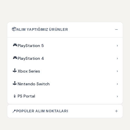
📦
−
ALIM YAPTIĞIMIZ ÜRÜNLER
🎮
›
PlayStation 5
🎮
›
PlayStation 4
🕹️
›
Xbox Series
🕹️
›
Nintendo Switch
›
📱
PS Portal
+
📍
POPÜLER ALIM NOKTALARI