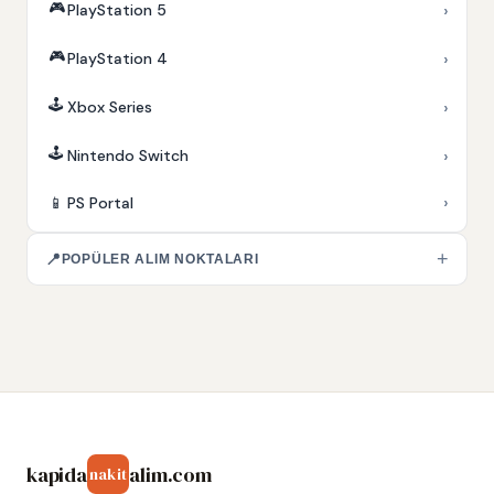
🎮
›
PlayStation 5
🎮
›
PlayStation 4
🕹️
›
Xbox Series
🕹️
›
Nintendo Switch
›
📱
PS Portal
+
📍
POPÜLER ALIM NOKTALARI
kapida
alim.com
nakit