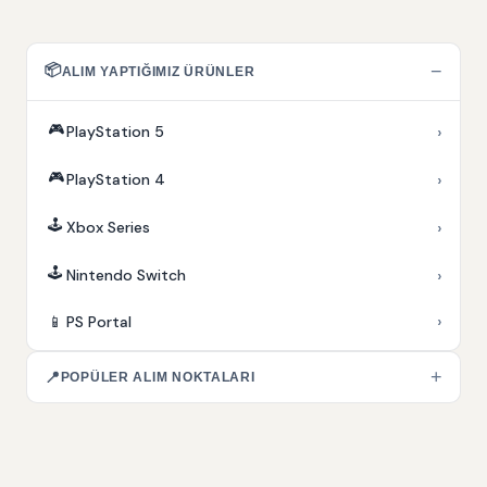
📦
−
ALIM YAPTIĞIMIZ ÜRÜNLER
🎮
›
PlayStation 5
🎮
›
PlayStation 4
🕹️
›
Xbox Series
🕹️
›
Nintendo Switch
›
📱
PS Portal
+
📍
POPÜLER ALIM NOKTALARI