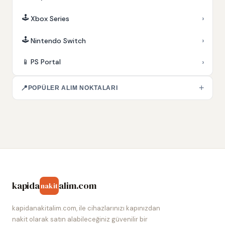
🕹️
›
Xbox Series
🕹️
›
Nintendo Switch
›
📱
PS Portal
+
📍
POPÜLER ALIM NOKTALARI
kapida
alim.com
nakit
kapidanakitalim.com, ile cihazlarınızı kapınızdan
nakit olarak satın alabileceğiniz güvenilir bir