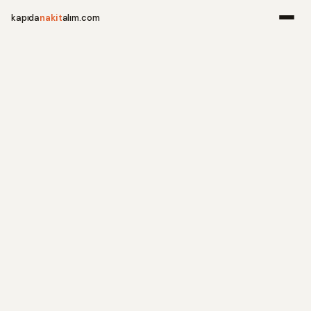
kapıda
nakit
alım.com
Menü
Ana Sayfa
Alım Noktala
Hakkımızda
İletişim
WhatsApp 