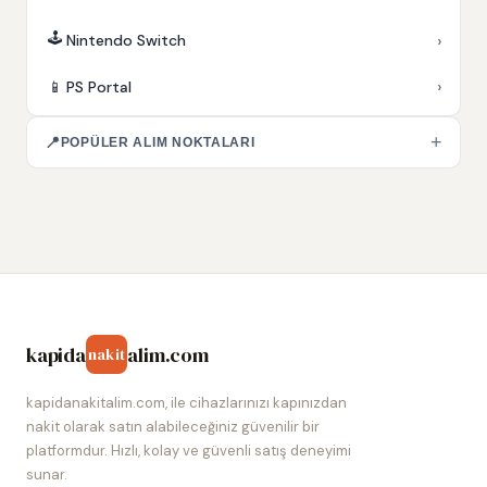
🕹️
›
Nintendo Switch
›
📱
PS Portal
+
📍
POPÜLER ALIM NOKTALARI
kapida
alim.com
nakit
kapidanakitalim.com, ile cihazlarınızı kapınızdan
nakit olarak satın alabileceğiniz güvenilir bir
platformdur. Hızlı, kolay ve güvenli satış deneyimi
sunar.