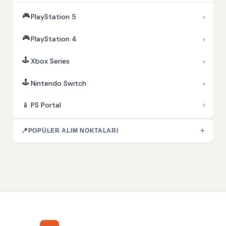
🎮
›
PlayStation 5
🎮
›
PlayStation 4
🕹️
›
Xbox Series
🕹️
›
Nintendo Switch
›
📱
PS Portal
+
📍
POPÜLER ALIM NOKTALARI