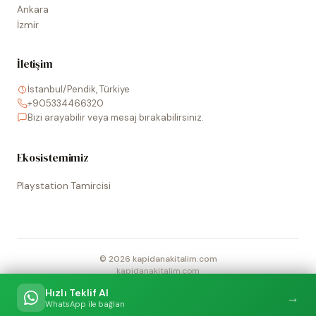
Ankara
İzmir
İletişim
İstanbul/Pendik, Türkiye
+905334466320
Bizi arayabilir veya mesaj bırakabilirsiniz.
Ekosistemimiz
Playstation Tamircisi
©
2026
kapidanakitalim.com
kapidanakitalim.com
Sitede kullanılan tüm marka, logo ve görseller ilgili hak sahiplerine
Hızlı Teklif Al
→
aittir.
WhatsApp ile bağlan