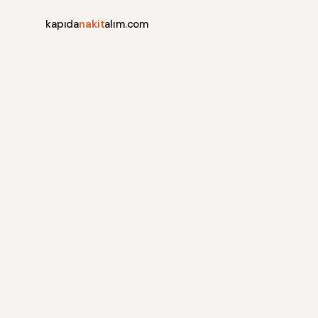
kapıda
nakit
alım.com