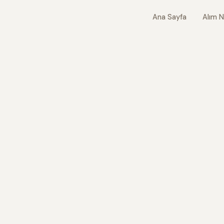
Ana Sayfa
Alım N