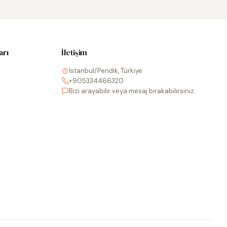
arı
İletişim
İstanbul/Pendik, Türkiye
+905334466320
Bizi arayabilir veya mesaj bırakabilirsiniz.