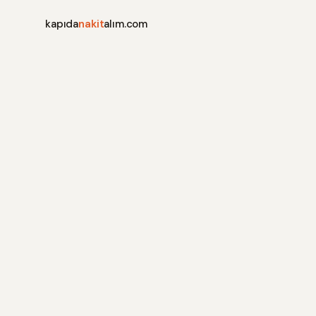
kapıda
nakit
alım.com