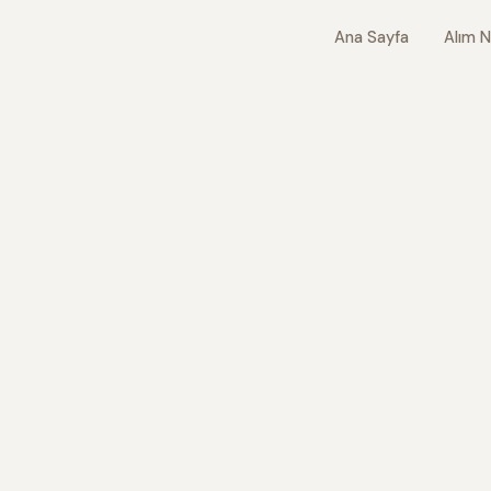
Ana Sayfa
Alım N