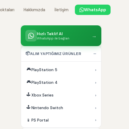
oktaları
Hakkımızda
İletişim
WhatsApp
Hızlı Teklif Al
→
WhatsApp ile bağlan
📦
−
ALIM YAPTIĞIMIZ ÜRÜNLER
🎮
›
PlayStation 5
🎮
›
PlayStation 4
🕹️
›
Xbox Series
🕹️
›
Nintendo Switch
›
📱
PS Portal