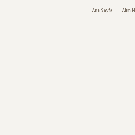
Ana Sayfa
Alım N