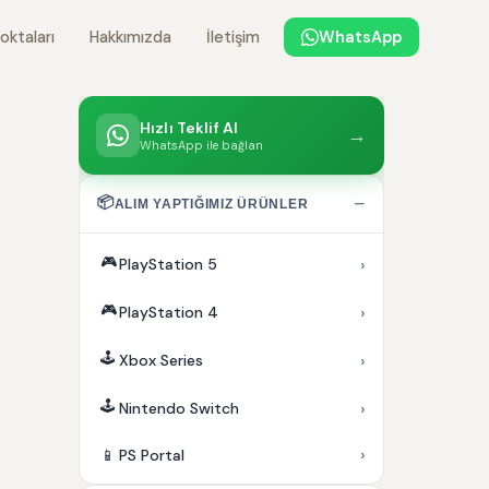
oktaları
Hakkımızda
İletişim
WhatsApp
Hızlı Teklif Al
→
WhatsApp ile bağlan
📦
−
ALIM YAPTIĞIMIZ ÜRÜNLER
🎮
›
PlayStation 5
🎮
›
PlayStation 4
🕹️
›
Xbox Series
🕹️
›
Nintendo Switch
›
📱
PS Portal