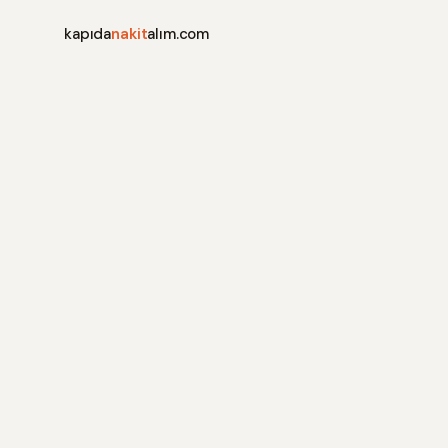
kapıda
nakit
alım.com