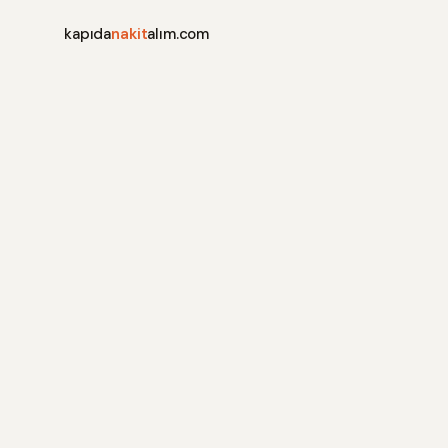
kapıda
nakit
alım.com