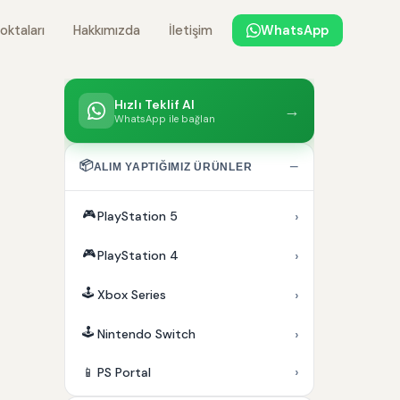
oktaları
Hakkımızda
İletişim
WhatsApp
Hızlı Teklif Al
→
WhatsApp ile bağlan
📦
−
ALIM YAPTIĞIMIZ ÜRÜNLER
🎮
›
PlayStation 5
🎮
›
PlayStation 4
🕹️
›
Xbox Series
🕹️
›
Nintendo Switch
›
📱
PS Portal