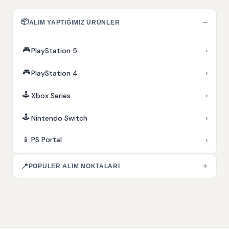
📦
−
ALIM YAPTIĞIMIZ ÜRÜNLER
🎮
›
PlayStation 5
🎮
›
PlayStation 4
🕹️
›
Xbox Series
🕹️
›
Nintendo Switch
›
📱
PS Portal
+
📍
POPÜLER ALIM NOKTALARI