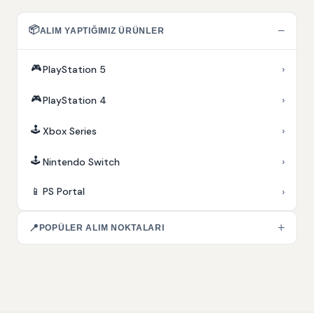
📦
−
ALIM YAPTIĞIMIZ ÜRÜNLER
🎮
›
PlayStation 5
🎮
›
PlayStation 4
🕹️
›
Xbox Series
🕹️
›
Nintendo Switch
›
📱
PS Portal
+
📍
POPÜLER ALIM NOKTALARI