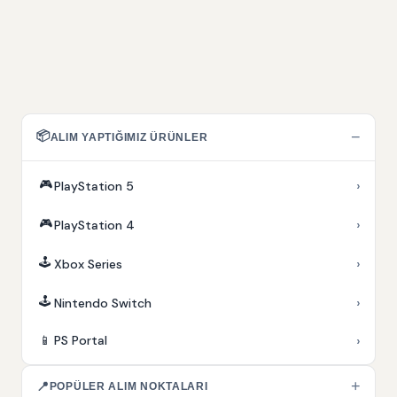
📦
−
ALIM YAPTIĞIMIZ ÜRÜNLER
🎮
›
PlayStation 5
🎮
›
PlayStation 4
🕹️
›
Xbox Series
🕹️
›
Nintendo Switch
›
📱
PS Portal
+
📍
POPÜLER ALIM NOKTALARI