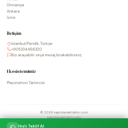
Ümraniye
Ankara
İzmir
İletişim
İstanbul/Pendik, Türkiye
+905334466320
Bizi arayabilir veya mesaj bırakabilirsiniz.
Ekosistemimiz
Playstation Tamircisi
©
2026
kapidanakitalim.com
kapidanakitalim.com
Sitede kullanılan tüm marka, logo ve görseller ilgili hak sahiplerine
Hızlı Teklif Al
aittir.