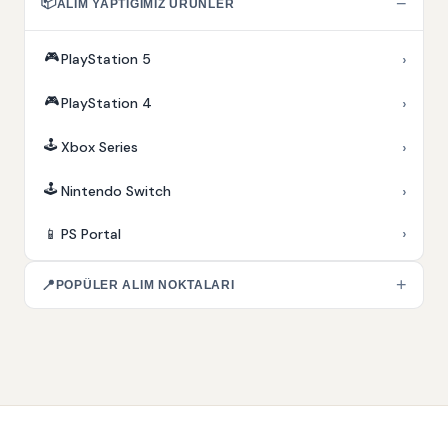
📦
−
ALIM YAPTIĞIMIZ ÜRÜNLER
🎮
›
PlayStation 5
🎮
›
PlayStation 4
🕹️
›
Xbox Series
🕹️
›
Nintendo Switch
›
📱
PS Portal
+
📍
POPÜLER ALIM NOKTALARI