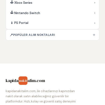
🕹️
›
Xbox Series
🕹️
›
Nintendo Switch
›
📱
PS Portal
+
📍
POPÜLER ALIM NOKTALARI
kapida
alim.com
nakit
kapidanakitalim.com, ile cihazlarınızı kapınızdan
nakit olarak satın alabileceğiniz güvenilir bir
platformdur. Hızlı, kolay ve güvenli satış deneyimi