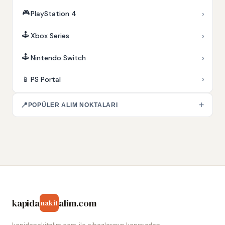
🎮
›
PlayStation 4
🕹️
›
Xbox Series
🕹️
›
Nintendo Switch
›
📱
PS Portal
+
📍
POPÜLER ALIM NOKTALARI
kapida
alim.com
nakit