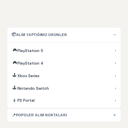
📦
−
ALIM YAPTIĞIMIZ ÜRÜNLER
🎮
›
PlayStation 5
🎮
›
PlayStation 4
🕹️
›
Xbox Series
🕹️
›
Nintendo Switch
›
📱
PS Portal
+
📍
POPÜLER ALIM NOKTALARI