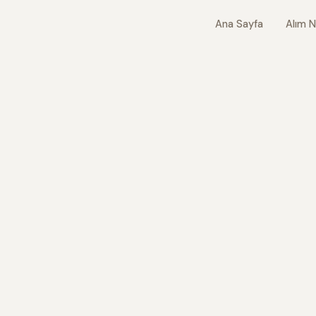
Ana Sayfa
Alım N