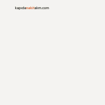
kapıda
nakit
alım.com