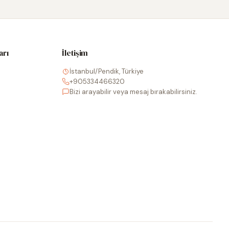
arı
İletişim
İstanbul/Pendik, Türkiye
+905334466320
Bizi arayabilir veya mesaj bırakabilirsiniz.