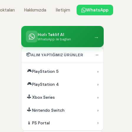
oktaları
Hakkımızda
İletişim
WhatsApp
Hızlı Teklif Al
→
WhatsApp ile bağlan
📦
−
ALIM YAPTIĞIMIZ ÜRÜNLER
🎮
›
PlayStation 5
🎮
›
PlayStation 4
🕹️
›
Xbox Series
🕹️
›
Nintendo Switch
›
📱
PS Portal