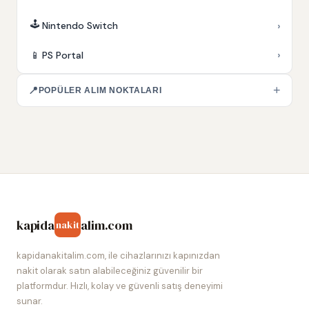
🕹️
›
Nintendo Switch
›
📱
PS Portal
+
📍
POPÜLER ALIM NOKTALARI
kapida
alim.com
nakit
kapidanakitalim.com, ile cihazlarınızı kapınızdan
nakit olarak satın alabileceğiniz güvenilir bir
platformdur. Hızlı, kolay ve güvenli satış deneyimi
sunar.