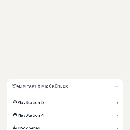
📦
−
ALIM YAPTIĞIMIZ ÜRÜNLER
🎮
›
PlayStation 5
🎮
›
PlayStation 4
🕹️
›
Xbox Series