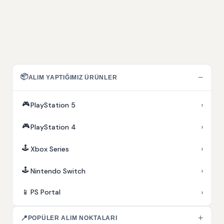
📦
−
ALIM YAPTIĞIMIZ ÜRÜNLER
🎮
›
PlayStation 5
🎮
›
PlayStation 4
🕹️
›
Xbox Series
🕹️
›
Nintendo Switch
›
📱
PS Portal
+
📍
POPÜLER ALIM NOKTALARI