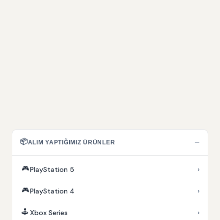
📦
−
ALIM YAPTIĞIMIZ ÜRÜNLER
🎮
›
PlayStation 5
🎮
›
PlayStation 4
🕹️
›
Xbox Series