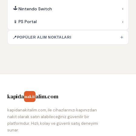
🕹️
›
Nintendo Switch
›
📱
PS Portal
+
📍
POPÜLER ALIM NOKTALARI
kapida
alim.com
nakit
kapidanakitalim.com, ile cihazlarınızı kapınızdan
nakit olarak satın alabileceğiniz güvenilir bir
platformdur. Hızlı, kolay ve güvenli satış deneyimi
sunar.