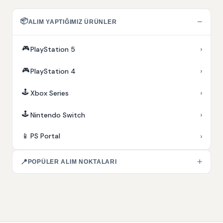
📦
−
ALIM YAPTIĞIMIZ ÜRÜNLER
🎮
›
PlayStation 5
🎮
›
PlayStation 4
🕹️
›
Xbox Series
🕹️
›
Nintendo Switch
›
📱
PS Portal
+
📍
POPÜLER ALIM NOKTALARI