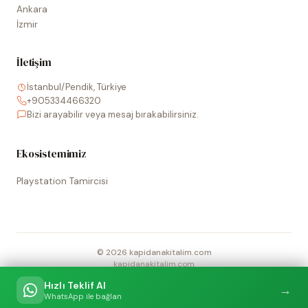
Ankara
İzmir
İletişim
İstanbul/Pendik, Türkiye
+905334466320
Bizi arayabilir veya mesaj bırakabilirsiniz.
Ekosistemimiz
Playstation Tamircisi
©
2026
kapidanakitalim.com
kapidanakitalim.com
Sitede kullanılan tüm marka, logo ve görseller ilgili hak sahiplerine
Hızlı Teklif Al
→
aittir.
WhatsApp ile bağlan