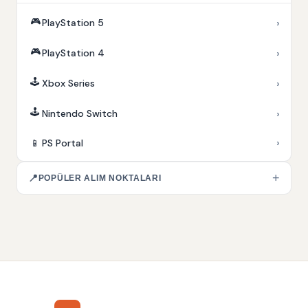
🎮
›
PlayStation 5
🎮
›
PlayStation 4
🕹️
›
Xbox Series
🕹️
›
Nintendo Switch
›
📱
PS Portal
+
📍
POPÜLER ALIM NOKTALARI