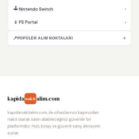
🕹️
›
Nintendo Switch
›
📱
PS Portal
+
📍
POPÜLER ALIM NOKTALARI
kapida
alim.com
nakit
kapidanakitalim.com, ile cihazlarınızı kapınızdan
nakit olarak satın alabileceğiniz güvenilir bir
platformdur. Hızlı, kolay ve güvenli satış deneyimi
sunar.