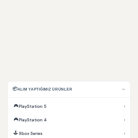
📦
−
ALIM YAPTIĞIMIZ ÜRÜNLER
🎮
›
PlayStation 5
🎮
›
PlayStation 4
🕹️
›
Xbox Series