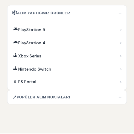
📦
−
ALIM YAPTIĞIMIZ ÜRÜNLER
🎮
›
PlayStation 5
🎮
›
PlayStation 4
🕹️
›
Xbox Series
🕹️
›
Nintendo Switch
›
📱
PS Portal
+
📍
POPÜLER ALIM NOKTALARI