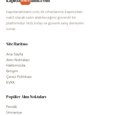
kapida
alim.com
nakit
kapidanakitalim.com, ile cihazlarınızı kapınızdan
nakit olarak satın alabileceğiniz güvenilir bir
platformdur. Hızlı, kolay ve güvenli satış deneyimi
sunar.
Site Haritası
Ana Sayfa
Alım Noktaları
Hakkımızda
İletişim
Çerez Politikası
KVKK
Popüler Alım Noktaları
Pendik
Ümraniye