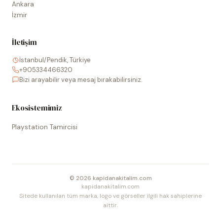
Ankara
İzmir
İletişim
İstanbul/Pendik, Türkiye
+905334466320
Bizi arayabilir veya mesaj bırakabilirsiniz.
Ekosistemimiz
Playstation Tamircisi
©
2026
kapidanakitalim.com
kapidanakitalim.com
Sitede kullanılan tüm marka, logo ve görseller ilgili hak sahiplerine
aittir.