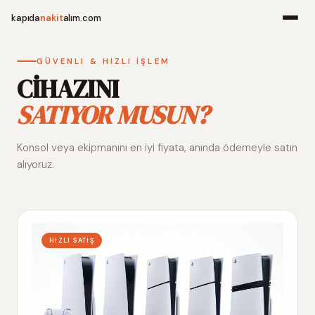
kapıda
nakit
alım.com
Menü
GÜVENLI & HIZLI İŞLEM
CİHAZINI
SATIYOR MUSUN?
Ana Sayfa
Konsol veya ekipmanını en iyi fiyata, anında ödemeyle satın
Alım Noktala
alıyoruz.
Hakkımızda
İletişim
HIZLI SATIŞ
WhatsApp 