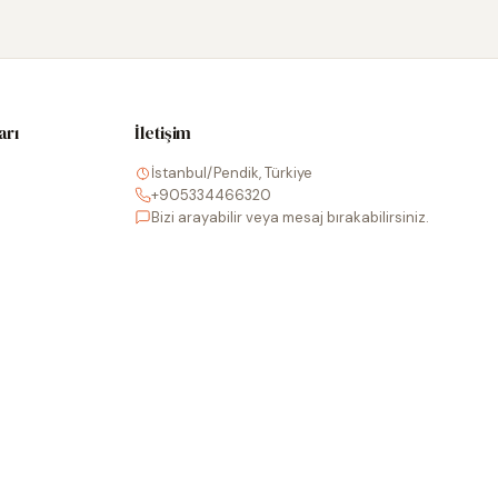
arı
İletişim
İstanbul/Pendik, Türkiye
+905334466320
Bizi arayabilir veya mesaj bırakabilirsiniz.