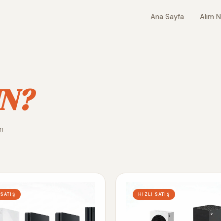
Ana Sayfa
Alım N
N?
ın
 SATIŞ
HIZLI SATIŞ