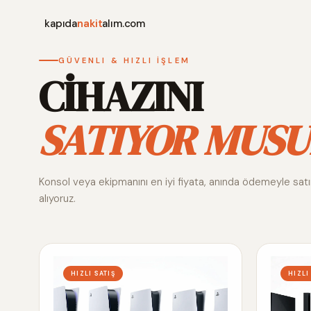
kapıda
nakit
alım.com
GÜVENLI & HIZLI İŞLEM
CİHAZINI
SATIYOR MUSU
Konsol veya ekipmanını en iyi fiyata, anında ödemeyle sat
alıyoruz.
HIZLI SATIŞ
HIZLI