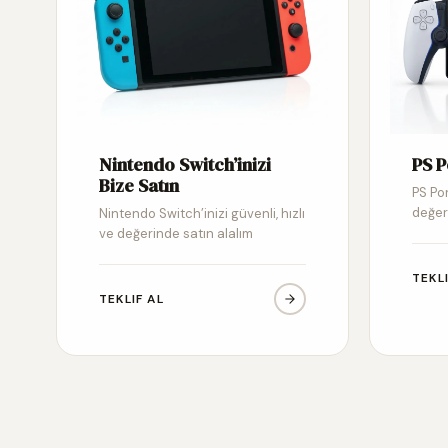
Nintendo Switch’inizi
PS P
Bize Satın
PS Por
değer
Nintendo Switch’inizi güvenli, hızlı
ve değerinde satın alalım
TEKL
TEKLIF AL