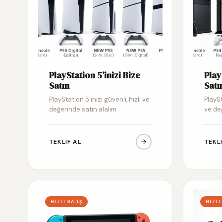
PlayStation 5’inizi Bize
Play
Satın
Satı
PlayStation 5’inizi güvenli, hızlı ve
PlaySt
değerinde satın alalım
ve de
TEKLIF AL
TEKL
HIZLI SATIŞ
HIZLI