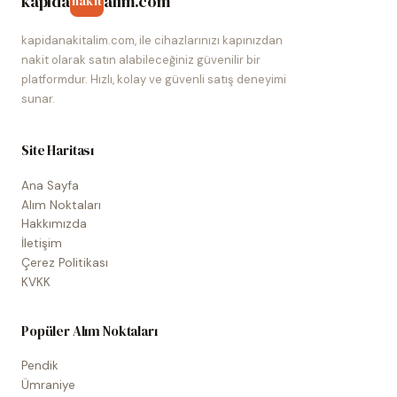
kapida
alim.com
nakit
kapidanakitalim.com, ile cihazlarınızı kapınızdan
nakit olarak satın alabileceğiniz güvenilir bir
platformdur. Hızlı, kolay ve güvenli satış deneyimi
sunar.
Site Haritası
Ana Sayfa
Alım Noktaları
Hakkımızda
İletişim
Çerez Politikası
KVKK
Popüler Alım Noktaları
Pendik
Ümraniye