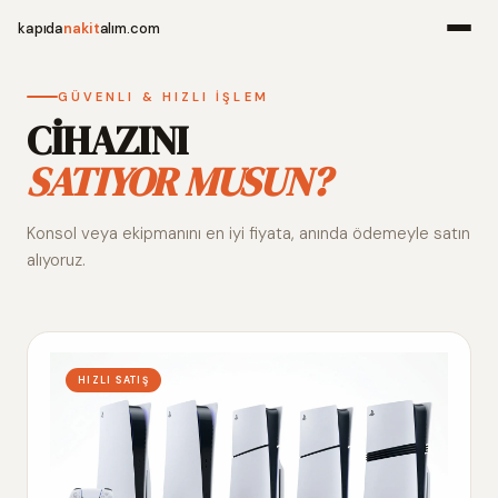
kapıda
nakit
alım.com
Menü
GÜVENLI & HIZLI İŞLEM
CİHAZINI
SATIYOR MUSUN?
Ana Sayfa
Konsol veya ekipmanını en iyi fiyata, anında ödemeyle satın
Alım Noktala
alıyoruz.
Hakkımızda
İletişim
HIZLI SATIŞ
WhatsApp 