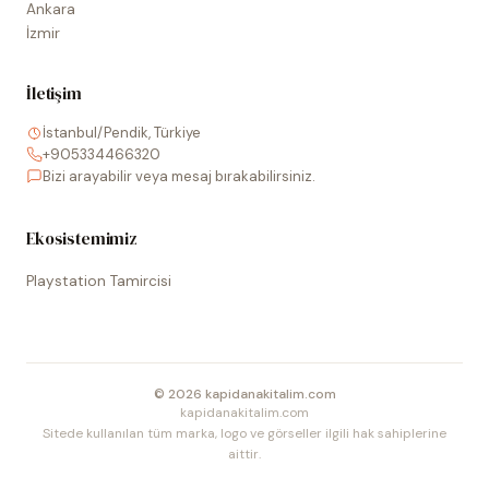
Ankara
İzmir
İletişim
İstanbul/Pendik, Türkiye
+905334466320
Bizi arayabilir veya mesaj bırakabilirsiniz.
Ekosistemimiz
Playstation Tamircisi
©
2026
kapidanakitalim.com
kapidanakitalim.com
Sitede kullanılan tüm marka, logo ve görseller ilgili hak sahiplerine
aittir.